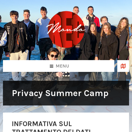
Skip
Skip
Skip
to
to
to
content
left
footer
sidebar
MENU
Privacy Summer Camp
INFORMATIVA SUL