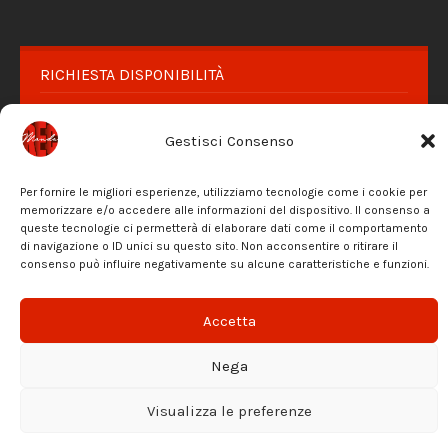
RICHIESTA DISPONIBILITÀ
CONTATTACI
Gestisci Consenso
PRIVACY POLICY
Per fornire le migliori esperienze, utilizziamo tecnologie come i cookie per
Facebook
Instagram
Email
memorizzare e/o accedere alle informazioni del dispositivo. Il consenso a
queste tecnologie ci permetterà di elaborare dati come il comportamento
di navigazione o ID unici su questo sito. Non acconsentire o ritirare il
© 2026 Mondo REC - Riservato ogni diritto di utilizzo
consenso può influire negativamente su alcune caratteristiche e funzioni.
Accetta
Nega
Visualizza le preferenze