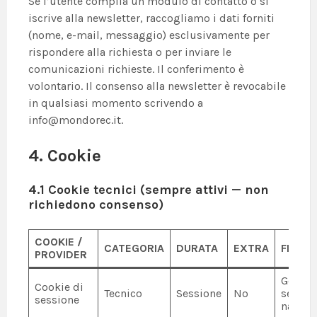
Se l’utente compila un modulo di contatto o si
iscrive alla newsletter, raccogliamo i dati forniti
(nome, e-mail, messaggio) esclusivamente per
rispondere alla richiesta o per inviare le
comunicazioni richieste. Il conferimento è
volontario. Il consenso alla newsletter è revocabile
in qualsiasi momento scrivendo a
info@mondorec.it.
4. Cookie
4.1 Cookie tecnici (sempre attivi — non
richiedono consenso)
C
OOKIE /
CATEGORIA
DURATA
EXTRA
FINALI
PROVIDER
Gestio
Cookie di
Tecnico
Sessione
No
sessio
sessione
naviga