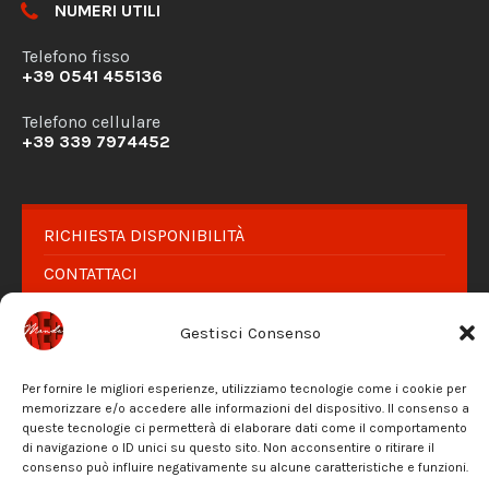
NUMERI UTILI
Telefono fisso
+39 0541 455136
Telefono cellulare
+39 339 7974452
RICHIESTA DISPONIBILITÀ
CONTATTACI
PRIVACY POLICY
Gestisci Consenso
Facebook
Instagram
Email
Per fornire le migliori esperienze, utilizziamo tecnologie come i cookie per
memorizzare e/o accedere alle informazioni del dispositivo. Il consenso a
© 2026 Mondo REC - Riservato ogni diritto di utilizzo
queste tecnologie ci permetterà di elaborare dati come il comportamento
di navigazione o ID unici su questo sito. Non acconsentire o ritirare il
consenso può influire negativamente su alcune caratteristiche e funzioni.