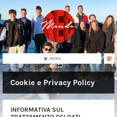
Skip
Skip
Skip
to
to
to
content
left
footer
sidebar
MENU
Cookie e Privacy Policy
INFORMATIVA SUL