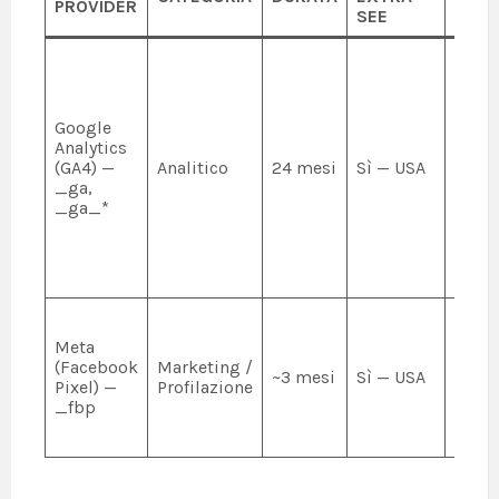
PROVIDER
SEE
Racco
stati
aggr
sull’
Google
sito (
Analytics
sessi
(GA4) —
Analitico
24 mesi
Sì — USA
comp
_ga,
utenti
_ga_*
anon
IP e
confi
conf
Trac
utent
Meta
finali
(Facebook
Marketing /
~3 mesi
Sì — USA
pubbl
Pixel) —
Profilazione
remar
_fbp
misu
conve