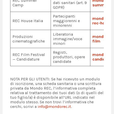
REC Summer
mondorec.i
dati sanitari (art. 9
Camp
summer-c
GDPR)
Partecipanti
mondorec.i
REC House Italia
maggiorenni e
rec-house
minorenni
Liberatoria
Produzioni
mondorec.i
immagine/voce
cinematografiche
film
minori
Registi,
REC Film Festival
mondorec.i
produttori, opere
— Candidature
candidati
candidate
NOTA PER GLI UTENTI: Se hai ricevuto un modulo
di iscrizione, una scheda sanitaria o una scrittura
privata da Mondo REC, l’informativa completa
relativa al trattamento dei tuoi dati (o di quelli del
tuo figlio/a) è disponibile all’URL indicato nel
modulo stesso. Se non trovi l’informativa che
cerchi, scrivi a
info@mondorec.it
.