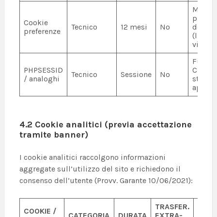
Memor
prefer
Cookie
Tecnico
12 mesi
No
dell’ut
preferenze
(lingua
visuali
Funzi
PHPSESSID
CMS e 
Tecnico
Sessione
No
/ analoghi
stato
applic
4.2 Cookie analitici (previa accettazione
tramite banner)
I cookie analitici raccolgono informazioni
aggregate sull’utilizzo del sito e richiedono il
consenso dell’utente (Provv. Garante 10/06/2021):
TRASFER.
COOKIE /
CATEGORIA
DURATA
EXTRA-
FINAL