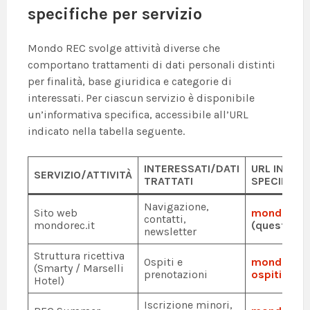
specifiche per servizio
Mondo REC svolge attività diverse che
comportano trattamenti di dati personali distinti
per finalità, base giuridica e categorie di
interessati. Per ciascun servizio è disponibile
un’informativa specifica, accessibile all’URL
indicato nella tabella seguente.
INTERESSATI/DATI
URL INFOR
SERVIZIO/ATTIVITÀ
TRATTATI
SPECIFICA
Navigazione,
Sito web
mondorec.i
contatti,
mondorec.it
(questa pa
newsletter
Struttura ricettiva
Ospiti e
mondorec.i
(Smarty / Marselli
prenotazioni
ospiti
Hotel)
Iscrizione minori,