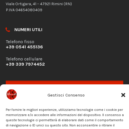
Viale Ortigara, 41 – 47921 Rimini (RN)
P.IVA 04654080409
NUMERI UTILI
Telefono fisso
+39 0541 455136
Telefono cellulare
+39 339 7974452
RICHIESTA DISPONIBILITÀ
Gestisci Consenso
CONTATTACI
PRIVACY POLICY
Per fornire le migliori esperienze, utilizziamo tecnologie come i cookie per
memorizzare e/o accedere alle informazioni del dispositivo. Il consenso a
queste tecnologie ci permetterà di elaborare dati come il comportamento
di navigazione o ID unici su questo sito. Non acconsentire o ritirare il
Facebook
Instagram
Email