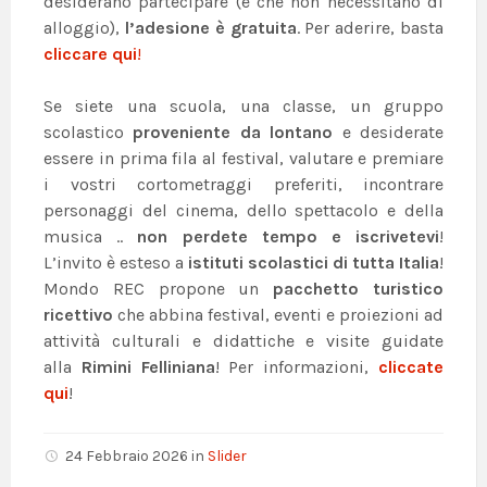
desiderano partecipare (e che non necessitano di
alloggio),
l’adesione è gratuita
. Per aderire, basta
cliccare
qui
!
Se siete una scuola, una classe, un gruppo
scolastico
proveniente da lontano
e desiderate
essere in prima fila al festival, valutare e premiare
i vostri cortometraggi preferiti, incontrare
personaggi del cinema, dello spettacolo e della
musica ..
non perdete tempo e iscrivetevi
!
L’invito è esteso a
istituti scolastici di tutta Italia
!
Mondo REC propone un
pacchetto turistico
ricettivo
che abbina festival, eventi e proiezioni ad
attività culturali e didattiche e visite guidate
alla
Rimini Felliniana
! Per informazioni,
cliccate
qui
!
24 Febbraio 2026
in
Slider