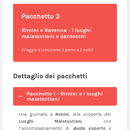
Pacchetto 3
Rimini e Ravenna - I luoghi
malatestiani e danteschi
(Viaggio d’istruzione 3 giorni e 2 notti)
Dettaglio dei pacchetti
Pacchetto 1 - Rimini e i luoghi
malatestiani
Una giornata a
Rimini
, alla scoperta dei
Luoghi Malatestiani
, con
l’accompagnamento di
guide esperte
e