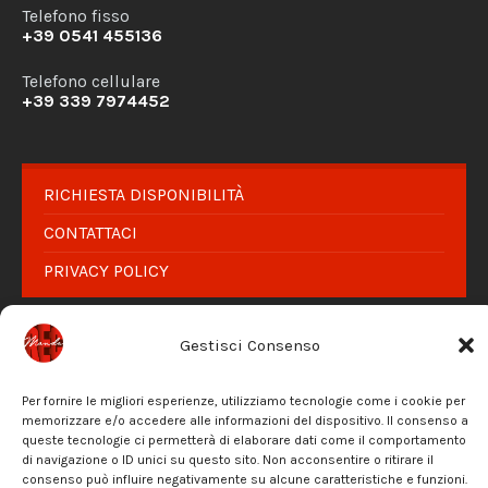
Telefono fisso
+39 0541 455136
Telefono cellulare
+39 339 7974452
RICHIESTA DISPONIBILITÀ
CONTATTACI
PRIVACY POLICY
Facebook
Instagram
Email
Gestisci Consenso
© 2026 Mondo REC - Riservato ogni diritto di utilizzo
Per fornire le migliori esperienze, utilizziamo tecnologie come i cookie per
memorizzare e/o accedere alle informazioni del dispositivo. Il consenso a
queste tecnologie ci permetterà di elaborare dati come il comportamento
di navigazione o ID unici su questo sito. Non acconsentire o ritirare il
consenso può influire negativamente su alcune caratteristiche e funzioni.