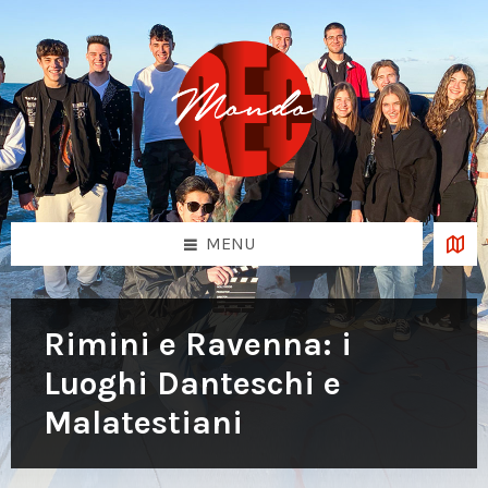
Skip
Skip
Skip
to
to
to
content
left
footer
sidebar
MENU
Rimini e Ravenna: i
Luoghi Danteschi e
Malatestiani