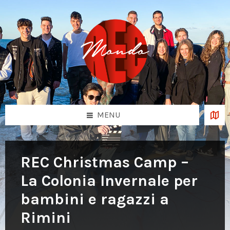
Skip
Skip
Skip
to
to
to
content
left
footer
sidebar
MENU
REC Christmas Camp –
La Colonia Invernale per
bambini e ragazzi a
Rimini