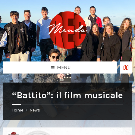
Skip
Skip
Skip
to
to
to
content
left
footer
sidebar
MENU
“Battito”: il film musicale
Home
News
/