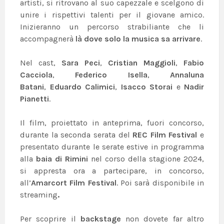
artisti, si ritrovano al suo capezzale e scelgono di
unire i rispettivi talenti per il giovane amico.
Inizieranno un percorso strabiliante che li
accompagnerà
là dove solo la musica sa arrivare
.
Nel cast,
Sara Peci
,
Cristian Maggioli
,
Fabio
Cacciola
,
Federico Isella
,
Annaluna
Batani
,
Eduardo Calimici
,
Isacco Storai
e
Nadir
Pianetti
.
Il film, proiettato in anteprima, fuori concorso,
durante la seconda serata del
REC Film Festival
e
presentato durante le serate estive in programma
alla
baia di Rimini
nel corso della stagione 2024,
si appresta ora a partecipare, in concorso,
all’
Amarcort Film Festival
. Poi sarà disponibile in
streaming
.
Per scoprire il
backstage
non dovete far altro