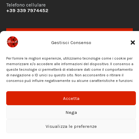
Telefono cellulare
+39 339 7974452
RICHIESTA DISPONIBILITÀ
Gestisci Consenso
CONTATTACI
PRIVACY POLICY
Per fornire le migliori esperienze, utilizziamo tecnologie come i cookie per
memorizzare e/o accedere alle informazioni del dispositivo. Il consenso a
queste tecnologie ci permetterà di elaborare dati come il comportamento
di navigazione o ID unici su questo sito. Non acconsentire o ritirare il
Facebook
Instagram
Email
consenso può influire negativamente su alcune caratteristiche e funzioni.
© 2026 Mondo REC - Riservato ogni diritto di utilizzo
Accetta
Nega
Visualizza le preferenze