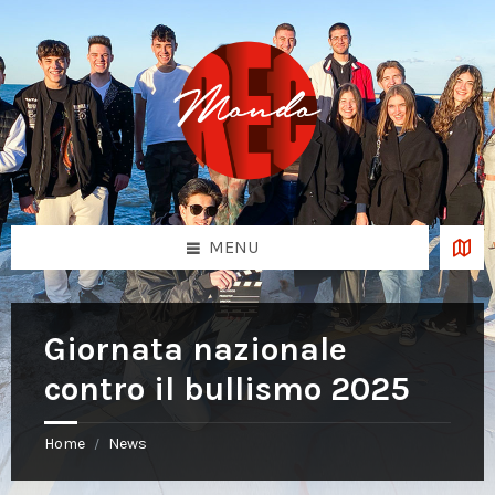
Skip
Skip
Skip
to
to
to
content
left
footer
sidebar
MENU
Giornata nazionale
contro il bullismo 2025
Home
News
/