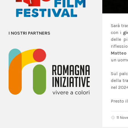
Sarà tr
con i
gi
I NOSTRI PARTNERS
delle p
rifless
Matteo 
un uomo 
Sul palc
della tr
nel 2024
Presto i
11 No