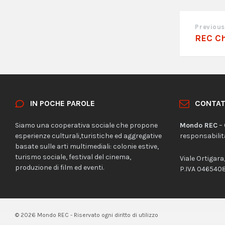
Previous
REC C
IN POCHE PAROLE
CONTAT
Siamo una cooperativa sociale che propone
Mondo REC
– 
esperienze culturali,turistiche ed aggregative
responsabilit
basate sulle arti multimediali: colonie estive,
turismo sociale, festival del cinema,
Viale Ortigara
produzione di film ed eventi.
P.IVA 04654
© 2026 Mondo REC - Riservato ogni diritto di utilizzo