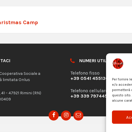
hristmas Camp
TACI
NUMERI UTILI
Telefono fisso
Cooperativa Sociale a
+39 0541 455136
Per fornire 
à limitata Onlus
e/o accedere
permetterà d
Telefono cellulare
, 41 – 47921 Rimini (RN)
questo sito.
+39 339 7974452
080409
alcune carat
Facebook
Instagram
Email
Ac