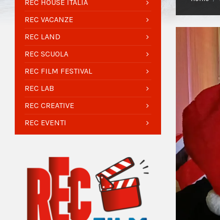
REC HOUSE ITALIA
REC VACANZE
REC LAND
REC SCUOLA
REC FILM FESTIVAL
REC LAB
REC CREATIVE
REC EVENTI