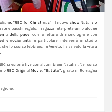
taliane
, “
REC for Christmas
“, il nuovo
show Natalizio
lorate e pacchi regalo, i ragazzi interpreteranno alcune
ema della pace
, con la lettura di monologhi e con
i ed emozionanti
: in particolare, interverrà in studio
, che lo scorso febbraio, in Veneto, ha salvato la vita a
.
EC si esibirà live con alcuni brani Natalizi. Nel corso
timo
REC Original Movie
, “
Battito
“, girato in Romagna
regione.