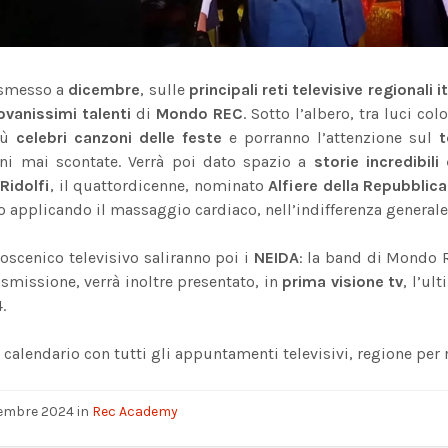
asmesso a
dicembre
, sulle
principali reti televisive regionali i
ovanissimi talenti
di
Mondo REC
. Sotto l’albero, tra luci co
iù
celebri canzoni delle feste
e porranno l’attenzione sul
t
ioni mai scontate. Verrà poi dato spazio a
storie incredibil
Ridolfi
, il quattordicenne, nominato
Alfiere della Repubblica
applicando il massaggio cardiaco, nell’indifferenza generale
oscenico televisivo saliranno poi i
NEIDA
: la band di Mondo R
asmissione, verrà inoltre presentato, in
prima visione tv
, l’ul
.
l calendario con tutti gli appuntamenti televisivi, regione per 
vembre 2024
in
Rec Academy