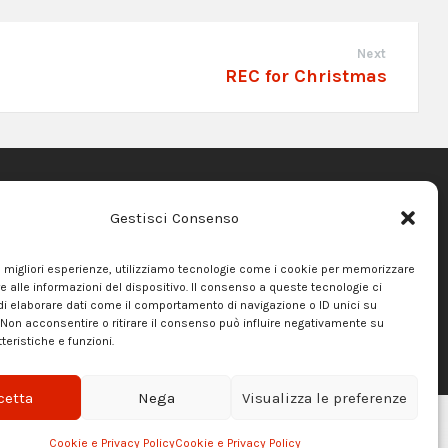
Next
REC for Christmas
Gestisci Consenso
RICHIESTA DISPONIBILITÀ
CONTATTACI
le migliori esperienze, utilizziamo tecnologie come i cookie per memorizzare
 alle informazioni del dispositivo. Il consenso a queste tecnologie ci
PRIVACY POLICY
i elaborare dati come il comportamento di navigazione o ID unici su
 Non acconsentire o ritirare il consenso può influire negativamente su
teristiche e funzioni.
cetta
Nega
Visualizza le preferenze
Cookie e Privacy Policy
Cookie e Privacy Policy