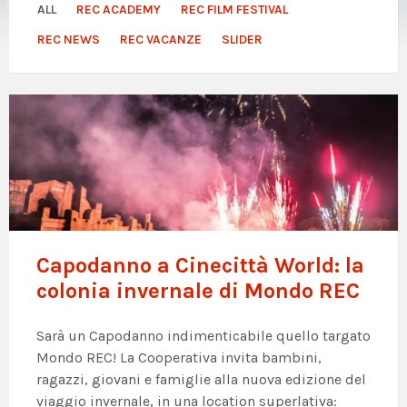
ALL
REC ACADEMY
REC FILM FESTIVAL
REC NEWS
REC VACANZE
SLIDER
Capodanno a Cinecittà World: la
colonia invernale di Mondo REC
Sarà un Capodanno indimenticabile quello targato
Mondo REC! La Cooperativa invita bambini,
ragazzi, giovani e famiglie alla nuova edizione del
viaggio invernale, in una location superlativa: