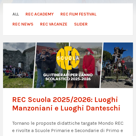
ALL
REC ACADEMY
REC FILM FESTIVAL
REC NEWS
REC VACANZE
SLIDER
REC Scuola 2025/2026: Luoghi
Manzoniani e Luoghi Danteschi
Tornano le proposte didattiche targate Mondo REC
e rivolte a Scuole Primarie e Secondarie di Primo e