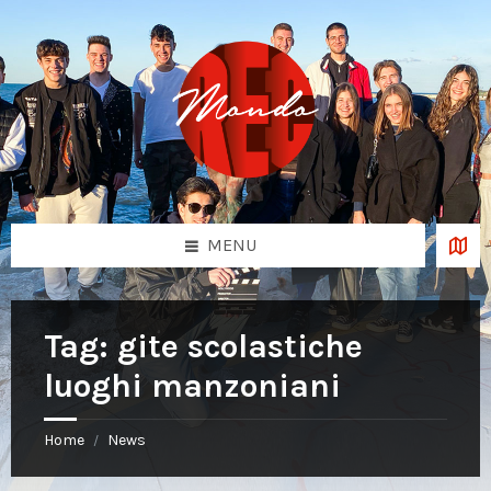
Skip
Skip
Skip
to
to
to
content
left
footer
sidebar
MENU
Tag:
gite scolastiche
luoghi manzoniani
Home
News
/