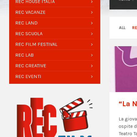
REC HOUSE ITALIA
REC VACANZE
REC LAND
ALL
R
REC SCUOLA
REC FILM FESTIVAL
REC LAB
REC CREATIVE
REC EVENTI
“La N
La giova
ospite d
Teatro T