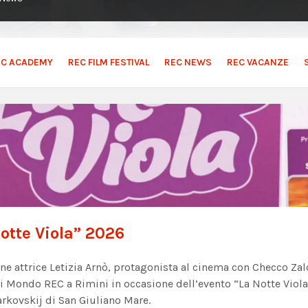
EC ACADEMY
REC FILM FESTIVAL
REC NEWS
REC VACANZE
otte Viola” 2026
ne attrice Letizia Arnò, protagonista al cinema con Checco Z
i Mondo REC a Rimini in occasione dell’evento “La Notte Viola”
arkovskij di San Giuliano Mare.