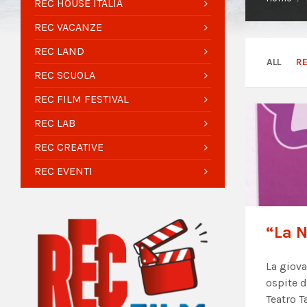
REC HOUSE ITALIA
REC VACANZE
REC LAND
ALL
R
REC SCUOLA
REC FILM FESTIVAL
REC LAB
REC CREATIVE
REC EVENTI
“La N
La giova
ospite d
Teatro T