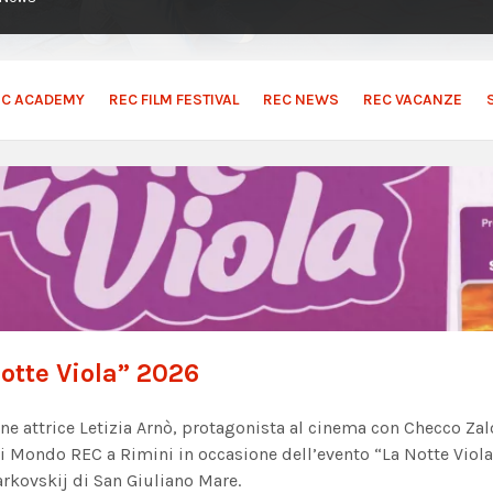
EC ACADEMY
REC FILM FESTIVAL
REC NEWS
REC VACANZE
otte Viola” 2026
ne attrice Letizia Arnò, protagonista al cinema con Checco Z
i Mondo REC a Rimini in occasione dell’evento “La Notte Viola”
arkovskij di San Giuliano Mare.