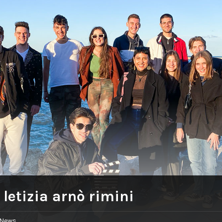
:
letizia arnò rimini
News