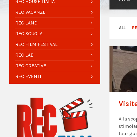
REC HOUSE ITALIA
REC VACANZE
REC LAND
ALL
R
REC SCUOLA
REC FILM FESTIVAL
REC LAB
REC CREATIVE
REC EVENTI
Visit
Alla sco
stimolan
tour gui