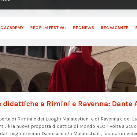
EC ACADEMY
REC FILM FESTIVAL
REC NEWS
REC VACANZE
e didattiche a Rimini e Ravenna: Dante A
perta di Rimini e dei Luoghi Malatestiani e di Ravenna e dei 
ti: è la nuova proposta didattica di Mondo REC rivolta a Scu
dati negli itinerari Danteschi e/o Malatestiani, laboratori vi