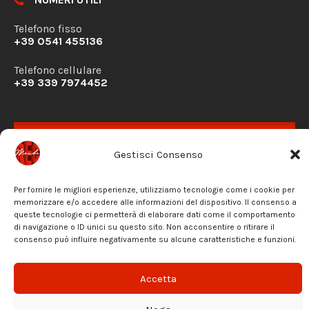
Telefono fisso
+39 0541 455136
Telefono cellulare
+39 339 7974452
RICHIESTA DISPONIBILITÀ
Gestisci Consenso
CONTATTACI
PRIVACY POLICY
Per fornire le migliori esperienze, utilizziamo tecnologie come i cookie per
memorizzare e/o accedere alle informazioni del dispositivo. Il consenso a
queste tecnologie ci permetterà di elaborare dati come il comportamento
di navigazione o ID unici su questo sito. Non acconsentire o ritirare il
Facebook
Instagram
Email
consenso può influire negativamente su alcune caratteristiche e funzioni.
© 2026 Mondo REC - Riservato ogni diritto di utilizzo
Accetta