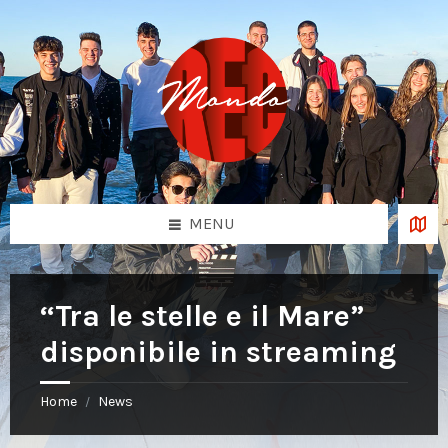
Skip
Skip
Skip
to
to
to
content
left
footer
sidebar
MENU
“Tra le stelle e il Mare”
disponibile in streaming
Home
News
/