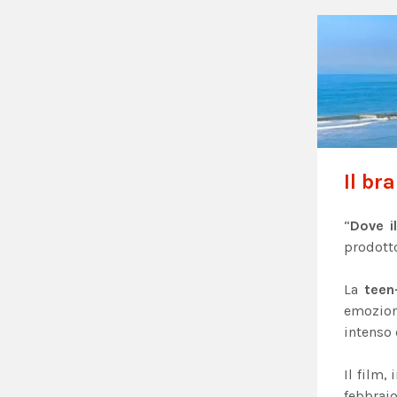
Il br
“
Dove i
prodott
La
teen
emozion
intenso 
Il film,
febbraio