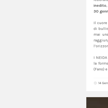
inedito
30 genn
Il cuore
di bulli
mai una
raggiung
l’orizzo
I NEIDA
la form
(Fano) e
14 Ge