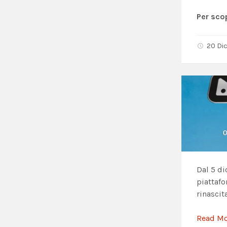
Per sco
20 Di
Dal 5 d
piattafo
rinascit
Read M