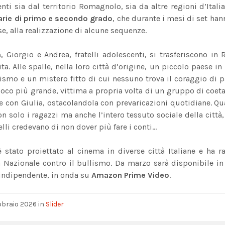
nti sia dal territorio Romagnolo, sia da altre regioni d’Italia
rie di primo e secondo grado
, che durante i mesi di set ha
, alla realizzazione di alcune sequenze.
m
, Giorgio e Andrea, fratelli adolescenti, si trasferiscono i
ta. Alle spalle, nella loro città d’origine, un piccolo paese 
ismo e un mistero fitto di cui nessuno trova il coraggio di p
oco più grande, vittima a propria volta di un gruppo di coetan
e con Giulia, ostacolandola con prevaricazioni quotidiane. Q
n solo i ragazzi ma anche l’intero tessuto sociale della città, e
elli credevano di non dover più fare i conti…
 è stato proiettato al cinema in diverse città Italiane e ha
a Nazionale contro il bullismo. Da marzo sarà disponibile i
indipendente, in onda su
Amazon Prime Video
.
bbraio 2026
in
Slider