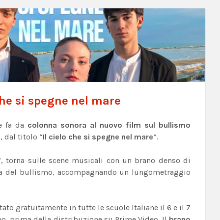
 che si spegne nel mare
 fa da
colonna sonora al nuovo film sul bullismo
dal titolo “
Il cielo che si spegne nel mare
”.
, torna sulle scene musicali con un brano denso di
mma del bullismo, accompagnando un lungometraggio
tato gratuitamente in tutte le scuole Italiane il 6 e il 7
mo, prima della distribuzione su Prime Video. Il
brano