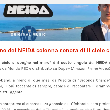
ano dei NEIDA colonna sonora di Il cielo
l cielo si spegne nel mare”
è il
sesto singolo
dei
NEIDA
e
o da Mondo REC e distribuito su Dope+ (Amazon Prime Video), 
-band
, a meno di due mesi dall’uscita di “Seconda Chance”
i, il più toccante di sempre, capace di raccontare il dra
e struggente.
 in anteprima al cinema il 29 gennaio e il 1°febbraio, sarà proiet
 2026, in occasione della Giornata Nazionale contro il bullis