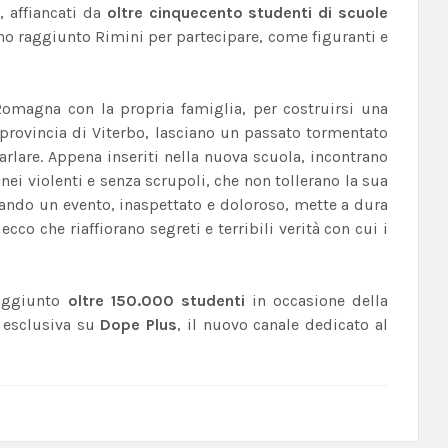
, affiancati da
oltre cinquecento studenti di scuole
nno raggiunto Rimini per partecipare, come figuranti e
n Romagna con la propria famiglia, per costruirsi una
in provincia di Viterbo, lasciano un passato tormentato
arlare. Appena inseriti nella nuova scuola, incontrano
ei violenti e senza scrupoli, che non tollerano la sua
uando un evento, inaspettato e doloroso, mette a dura
cco che riaffiorano segreti e terribili verità con cui i
 raggiunto
oltre 150.000 studenti
in occasione della
n esclusiva su
Dope Plus
, il nuovo canale dedicato al