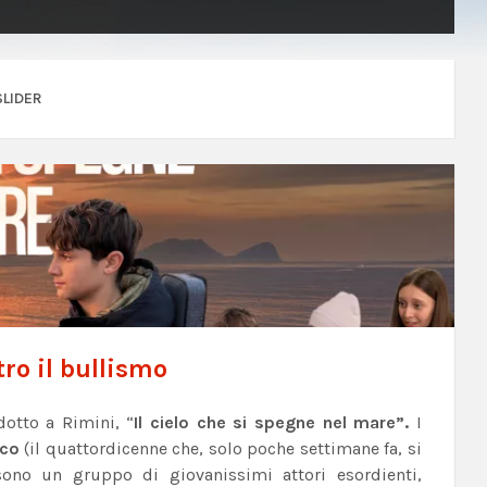
SLIDER
tro il bullismo
otto a Rimini, “
Il cielo che si spegne nel mare”.
I
ico
(il quattordicenne che, solo poche settimane fa, si
sono un gruppo di giovanissimi attori esordienti,