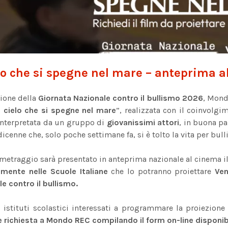
elo che si spegne nel mare – anteprima 
sione della
Giornata Nazionale contro il bullismo 2026
, Mond
Il cielo che si spegne nel mare
”, realizzata con il coinvolg
interpretata da un gruppo di
giovanissimi attori
, in buona p
icenne che, solo poche settimane fa, si è tolto la vita per bull
metraggio sarà presentato in anteprima nazionale al cinema il
amente nelle Scuole Italiane
che lo potranno proiettare
Ven
e contro il bullismo.
i istituti scolastici interessati a programmare la proiezion
re richiesta a Mondo REC compilando il form on-line disponi