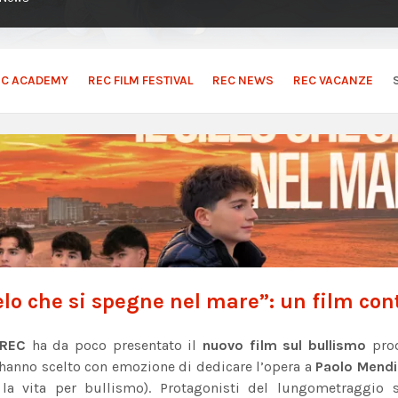
EC ACADEMY
REC FILM FESTIVAL
REC NEWS
REC VACANZE
ielo che si spegne nel mare”: un film con
 REC
ha da poco presentato il
nuovo film sul bullismo
prod
 hanno scelto con emozione di dedicare l’opera a
Paolo Mend
 la vita per bullismo). Protagonisti del lungometraggio 