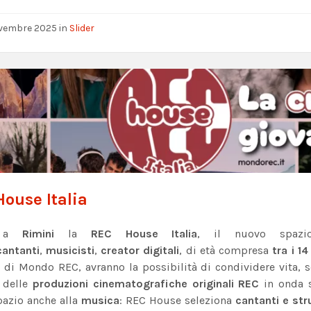
vembre 2025
in
Slider
ouse Italia
e a
Rimini
la
REC House Italia
, il nuovo spazio
cantanti
,
musicisti
,
creator digitali
, di età compresa
tra i 14
a di Mondo REC, avranno la possibilità di condividere vita, s
i delle
produzioni cinematografiche originali REC
in onda
pazio anche alla
musica
: REC House seleziona
cantanti e st