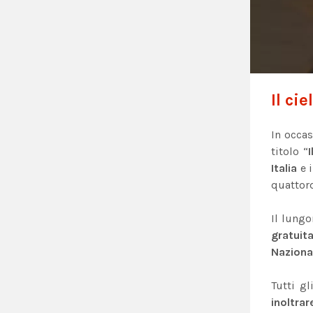
Il ci
In occa
titolo “
Italia
e 
quattord
Il lungo
gratuit
Nazional
Tutti gl
inoltra