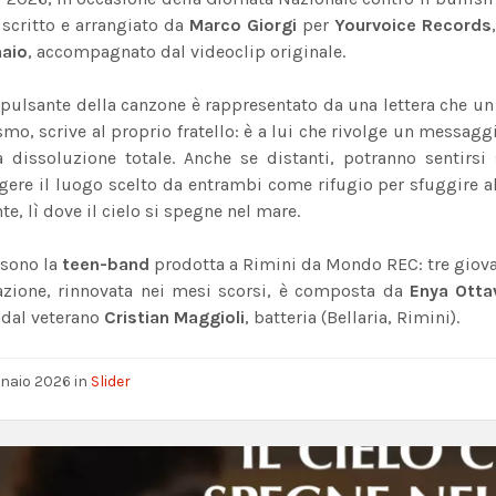
, scritto e arrangiato da
Marco Giorgi
per
Yourvoice Records
aio
, accompagnato dal videoclip originale.
 pulsante della canzone è rappresentato da una lettera che un
smo, scrive al proprio fratello: è a lui che rivolge un messagg
 dissoluzione totale. Anche se distanti, potranno sentirsi s
ere il luogo scelto da entrambi come rifugio per sfuggire alle
nte, lì dove il cielo si spegne nel mare.
 sono la
teen-band
prodotta a Rimini da Mondo REC: tre giovani
azione, rinnovata nei mesi scorsi, è composta da
Enya Otta
 dal veterano
Cristian Maggioli
, batteria (Bellaria, Rimini).
nnaio 2026
in
Slider