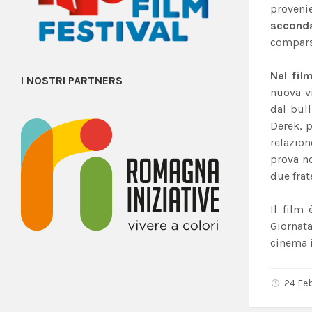
provenie
seconda
comparse
Nel fil
I NOSTRI PARTNERS
nuova vi
dal bull
Derek, p
relazion
prova no
due frat
Il film
Giornat
cinema 
24 Fe