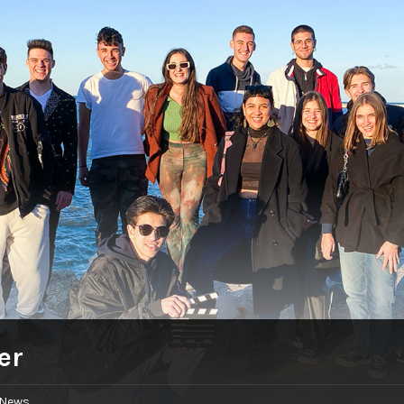
er
News