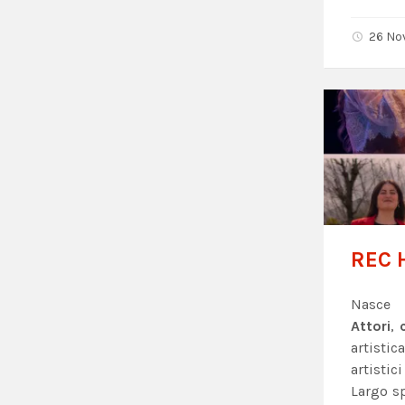
26 No
REC H
Nasc
Attori
,
artistic
artistic
Largo s