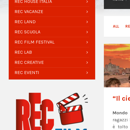
REC HOUSE ITALIA
REC VACANZE
REC LAND
ALL
R
REC SCUOLA
REC FILM FESTIVAL
REC LAB
REC CREATIVE
REC EVENTI
“Il c
Mondo
ragazzi
è tolto