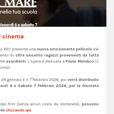
al cinema
o REC presenta una
nuova emozionante pellicola
dal
imento di
oltre seicento ragazzi provenienti da tutta
arte
esordienti
. L’opera è dedicata a
Paolo Mendico
(il
ismo).
 29 gennaio e il 1°febbraio 2026; poi
verrà distribuito
erdì 6 e Sabato 7 Febbraio 2026, per la Giornata
e del film (senza alcun costo da sostenere),
possono
bile
cliccando qui