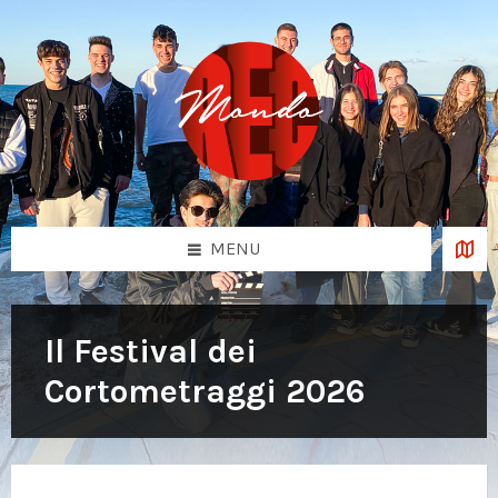
Skip
Skip
Skip
to
to
to
content
left
footer
sidebar
MENU
Il Festival dei
Cortometraggi 2026