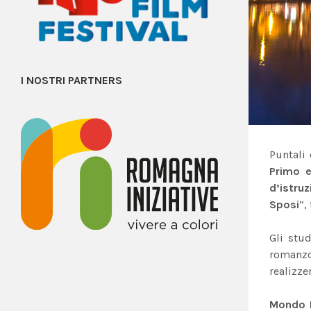
I NOSTRI PARTNERS
Puntali
Primo 
d’istru
Sposi
“,
Gli stu
roman
realizz
Mondo 