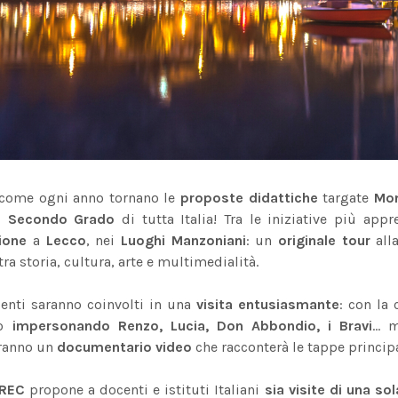
 come ogni anno tornano le
proposte didattiche
targate
Mo
e Secondo Grado
di tutta Italia! Tra le iniziative più app
zione
a
Lecco
, nei
Luoghi Manzoniani
: un
originale tour
alla
 tra storia, cultura, arte e multimedialità.
denti saranno coinvolti in una
visita entusiasmante
: con la 
zo
impersonando Renzo, Lucia, Don Abbondio, i Bravi
… m
eranno un
documentario video
che racconterà le tappe principa
REC
propone a docenti e istituti Italiani
sia visite di una so