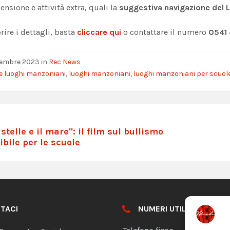
nsione e attività extra, quali la
suggestiva navigazione del
rire i dettagli, basta
cliccare qui
o contattare il numero
0541
tembre 2023
in
Rec News
 e luoghi manzoniani
,
luoghi manzoniani
,
luoghi manzoniani per scuol
 stelle e il mare": il film sul bullismo
ibile per le scuole
TACI
NUMERI UTILI