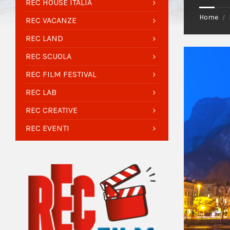
REC HOUSE ITALIA
Home
/
REC VACANZE
REC LAND
REC SCUOLA
REC FILM FESTIVAL
REC LAB
REC CREATIVE
REC EVENTI