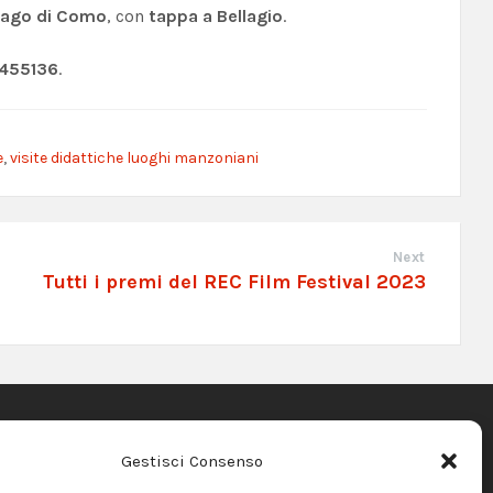
 Lago di Como
, con
tappa a Bellagio
.
 455136
.
e
,
visite didattiche luoghi manzoniani
Next
Tutti i premi del REC Film Festival 2023
Gestisci Consenso
RICHIESTA DISPONIBILITÀ