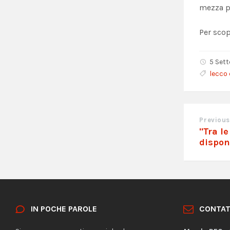
mezza pe
Per scop
5 Set
lecco
Previous
"Tra le
dispon
IN POCHE PAROLE
CONTAT